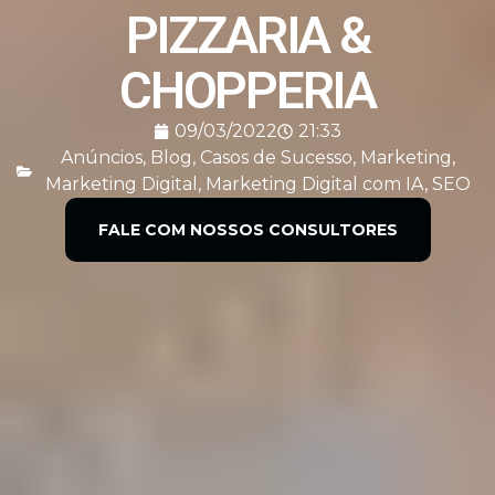
PIZZARIA &
CHOPPERIA
09/03/2022
21:33
Anúncios
,
Blog
,
Casos de Sucesso
,
Marketing
,
Marketing Digital
,
Marketing Digital com IA
,
SEO
FALE COM NOSSOS CONSULTORES