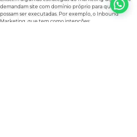
demandam site com domínio próprio para que elas
possam ser executadas. Por exemplo, o Inbound
Marketing, que tem como intenções:
atrair usuários;
transformá-los em leads (alguém que deixou o
contato, permitindo que continue sendo nutrido
por conteúdos da sua empresa);
fazer a conversão;
continuar o relacionamento indefinidamente,
encantando o cliente também no pós-venda.
É no site que grande parte dessas ações acontecem.
PARA ATINGIR SEUS OBJETIVOS DE
BRANDING E COMERCIAIS COM
EXCELENTE CUSTO-BENEFÍCIO
Além de contribuir para aumentar suas vendas (de
forma direta ou indireta), um site estratégico e bem
construído é um grande aliado do seu branding por