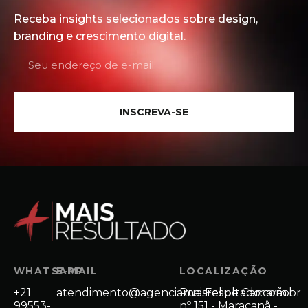
Receba insights selecionados sobre design,
branding e crescimento digital.
INSCREVA-SE
WHATSAPP
E-MAIL
LOCALIZAÇÃO
+21
atendimento@agenciamaisresultado.com.br
Rua Felipe Camarão
99553-
nº 151 - Maracanã -