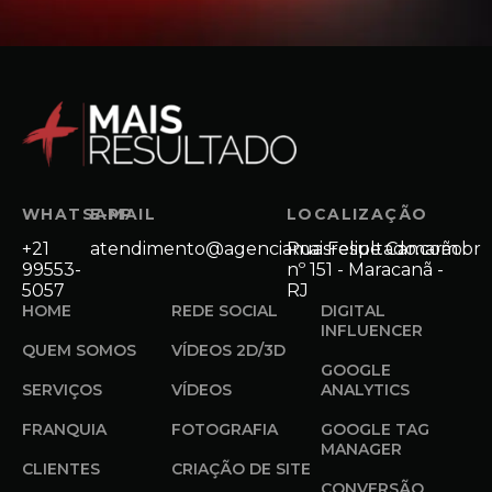
WHATSAPP
E-MAIL
LOCALIZAÇÃO
+21
atendimento@agenciamaisresultado.com.br
Rua Felipe Camarão
99553-
nº 151 - Maracanã -
5057
RJ
HOME
REDE SOCIAL
DIGITAL
INFLUENCER
QUEM SOMOS
VÍDEOS 2D/3D
GOOGLE
SERVIÇOS
VÍDEOS
ANALYTICS
FRANQUIA
FOTOGRAFIA
GOOGLE TAG
MANAGER
CLIENTES
CRIAÇÃO DE SITE
CONVERSÃO