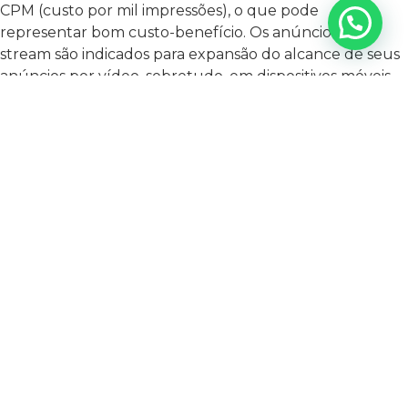
CPM (custo por mil impressões), o que pode
representar bom custo-benefício. Os anúncios out-
stream são indicados para expansão do alcance de seus
anúncios por vídeo, sobretudo, em dispositivos móveis.
ANÚNCIOS DE MASTHEAD
Este tipo de anúncio apenas está disponível por meio de
reserva, o que significa que você, como anunciante,
deve falar com um representante de vendas do
Google. Seu formato irá variar de acordo com o
dispositivo de exibição (celular, computador ou TV). Os
vídeos masthead são aqueles que ganham um grande
destaque na parte superior da página inicial do
Youtube, abarcando toda a área. Eles serão exibidos
automaticamente sem som, até que o volume dele seja
ativado pelo usuário ou até que o usuário clique nele
para vê-lo com áudio. Esse formato é indicado para
quando sua empresa quiser aumentar o