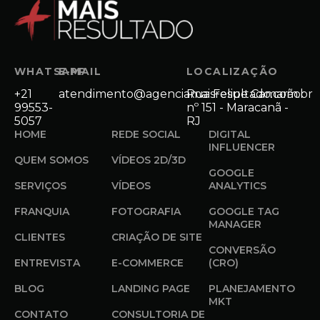
WHATSAPP
E-MAIL
LOCALIZAÇÃO
+21
atendimento@agenciamaisresultado.com.br
Rua Felipe Camarão
99553-
nº 151 - Maracanã -
5057
RJ
HOME
REDE SOCIAL
DIGITAL
INFLUENCER
QUEM SOMOS
VÍDEOS 2D/3D
GOOGLE
SERVIÇOS
VÍDEOS
ANALYTICS
FRANQUIA
FOTOGRAFIA
GOOGLE TAG
MANAGER
CLIENTES
CRIAÇÃO DE SITE
CONVERSÃO
ENTREVISTA
E-COMMERCE
(CRO)
BLOG
LANDING PAGE
PLANEJAMENTO
MKT
CONTATO
CONSULTORIA DE