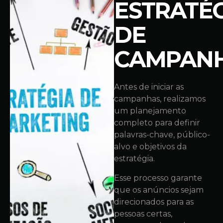
ESTRATÉ
DE
CAMPAN
Antes de iniciar as
campanhas, realizamos
um planejamento
completo para definir
palavras-chave, público-
alvo e objetivos da
estratégia.
Esse processo garante
que os anúncios sejam
direcionados para as
pessoas certas,