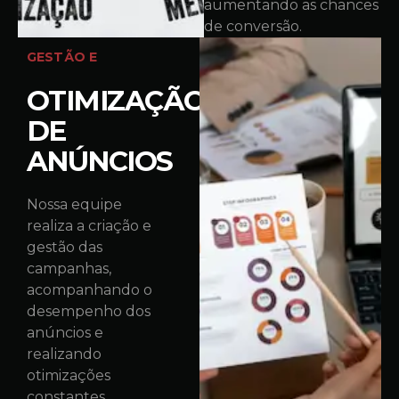
aumentando as chances
de conversão.
GESTÃO E
OTIMIZAÇÃO
DE
ANÚNCIOS
Nossa equipe
realiza a criação e
gestão das
campanhas,
acompanhando o
desempenho dos
anúncios e
realizando
otimizações
constantes.