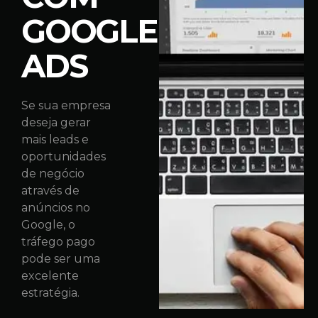
GOOGLE
ADS
Se sua empresa
deseja gerar
mais leads e
oportunidades
de negócio
através de
anúncios no
Google, o
tráfego pago
pode ser uma
excelente
estratégia.