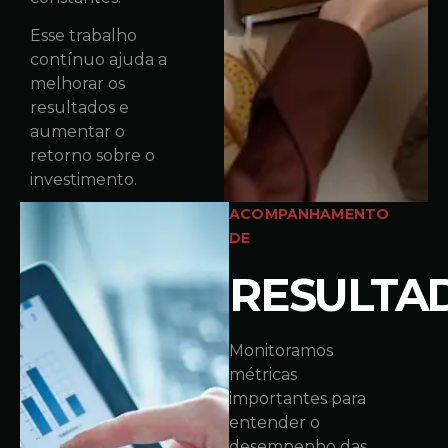
Esse trabalho
contínuo ajuda a
melhorar os
resultados e
aumentar o
retorno sobre o
investimento.
ACOMPANHAMENTO
DE
RESULTA
Monitoramos
métricas
importantes para
entender o
desempenho das