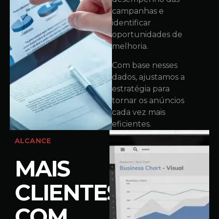
campanhas e
identificar
oportunidades de
melhoria.
Com base nesses
dados, ajustamos a
estratégia para
tornar os anúncios
cada vez mais
eficientes.
ALCANCE
MAIS
CLIENTES
COM