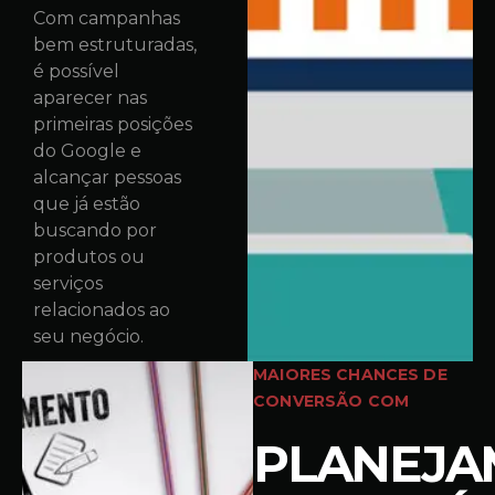
Com campanhas
bem estruturadas,
é possível
aparecer nas
primeiras posições
do Google e
alcançar pessoas
que já estão
buscando por
produtos ou
serviços
relacionados ao
seu negócio.
MAIORES CHANCES DE
CONVERSÃO COM
PLANEJA