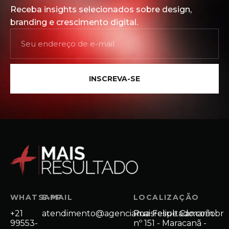
Receba insights selecionados sobre design,
branding e crescimento digital.
INSCREVA-SE
WHATSAPP
E-MAIL
LOCALIZAÇÃO
+21
atendimento@agenciamaisresultado.com.br
Rua Felipe Camarão
99553-
nº 151 - Maracanã -