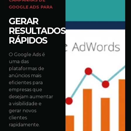
CAMPANHAS DE
GOOGLE ADS PARA
GERAR
RESULTADOS
RÁPIDOS
O Google Ads é
uma das
plataformas de
anúncios mais
eficientes para
empresas que
desejam aumentar
a visibilidade e
gerar novos
clientes
rapidamente.