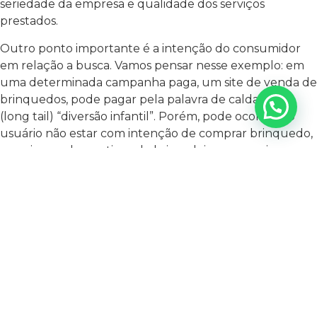
seriedade da empresa e qualidade dos serviços
prestados.
Outro ponto importante é a intenção do consumidor
em relação a busca. Vamos pensar nesse exemplo: em
uma determinada campanha paga, um site de venda de
brinquedos, pode pagar pela palavra de calda longa
(long tail) “diversão infantil”. Porém, pode ocorrer do
usuário não estar com intenção de comprar brinquedo,
mas sim, conhecer tipos de brincadeiras para animar
crianças, ocasionando assim, a chamada rejeição. Ou
seja, o usuário vai entrar no site e vai verificar que não
oferece exatamente o que está procurando e sairá sem
interagir com a empresa.
Isso demonstra que links patrocinados podem gerar
tráfego, mas nem sempre, a conversão irá acompanhar.
Exemplos como esse, só reforçam a necessidade de
empresas investirem em SEO (Search Engine