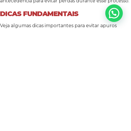
antecedência para evitar perdas durante esse processo.
DICAS FUNDAMENTAIS
Veja algumas dicas importantes para evitar apuros
durante o período de aprendizagem do Google Ads:
1. NÃO FAÇA ALTERAÇÕES ALEATORIAMENTE
Como falamos anteriormente, qualquer mudança
significativa na campanha pode sinalizar ao Google que
será necessário incorporar a alteração ao seu estudo.
Por exemplo, uma campanha destinada para homens e
mulheres, porém se decidiu alterar e alcançar apenas o
público feminino agora. O Google vai precisa consultar o
pixel de conversão para encontrar novos padrões que
se encaixem nesse público atual. Estruture bem suas
campanhas desde o início. Mas caso tenha que fazer
alterações, tente fazer todas de uma vez e entenda
que a campanha entrará em novo período de