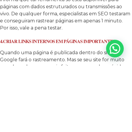
páginas com dados estruturados ou transmissões ao
vivo. De qualquer forma, especialistas em SEO testaram
e conseguiram rastrear páginas em apenas 1 minuto.
Por isso, vale a pena testar.
4.CRIAR LINKS INTERNOS EM PÁGINAS IMPORTANTES
Quando uma página é publicada dentro do site, o
Google fará o rastreamento. Mas se seu site for muito
grande pode ser que seja feita uma varredura rápida
pelo robô e não rastreie algum conteúdo. Portanto,
uma forma mais rápida de indexar a URL é criar links em
páginas importantes do site, para o Google priorizar.
Uma dica é sempre publicar atualizações do seu blog
na página inicial.
5.GERAR TRÁFEGO A PARTIR DOS RESULTADOS DA BUSCA
Já percebeu que alguns comerciais começaram a