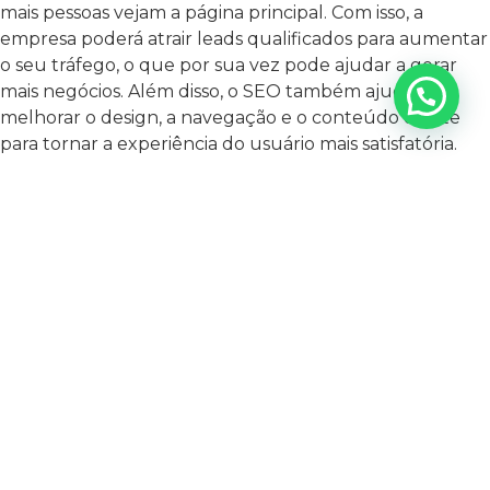
mais pessoas vejam a página principal. Com isso, a
empresa poderá atrair leads qualificados para aumentar
o seu tráfego, o que por sua vez pode ajudar a gerar
mais negócios. Além disso, o SEO também ajuda a
melhorar o design, a navegação e o conteúdo do site
para tornar a experiência do usuário mais satisfatória.
* TAXAS MAIS ALTAS DE FECHAMENTOS DE
VENDAS
Estatísticas mostram que taxa de conversão de 14,6%
em média pode ser alcançada com leads do SEO. Já no
caso de outras fontes de leads a taxa de conversão é na
média de 1,7%. Ser visto por clientes em redes sociais e
sites de referências, na grande maioria das vezes, resulta
em taxas mais baixas e conversão. Gera maior conversão
pelo fato do SEO estar onde seu cliente vai fazer a
pesquisa do serviço ou produto. Ou seja, esses clientes
já possuem requisitos específicos e com SEO encontram