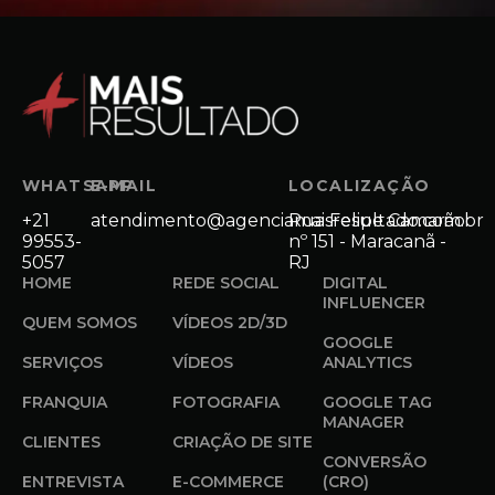
WHATSAPP
E-MAIL
LOCALIZAÇÃO
+21
atendimento@agenciamaisresultado.com.br
Rua Felipe Camarão
99553-
nº 151 - Maracanã -
5057
RJ
HOME
REDE SOCIAL
DIGITAL
INFLUENCER
QUEM SOMOS
VÍDEOS 2D/3D
GOOGLE
SERVIÇOS
VÍDEOS
ANALYTICS
FRANQUIA
FOTOGRAFIA
GOOGLE TAG
MANAGER
CLIENTES
CRIAÇÃO DE SITE
CONVERSÃO
ENTREVISTA
E-COMMERCE
(CRO)