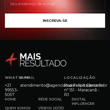
INSCREVA-SE
WHATSAPP
E-MAIL
LOCALIZAÇÃO
+21
atendimento@agenciamaisresultado.com.br
Rua Felipe Camarão
99553-
nº 151 - Maracanã -
5057
RJ
HOME
REDE SOCIAL
DIGITAL
INFLUENCER
QUEM SOMOS
VÍDEOS 2D/3D