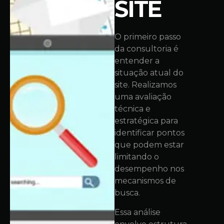
SITE
O primeiro passo
da consultoria é
entender a
situação atual do
site. Realizamos
uma avaliação
técnica e
estratégica para
identificar pontos
que podem estar
limitando o
desempenho nos
mecanismos de
busca.
Essa análise