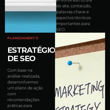
envolve estrutura
do site, conteúdo,
palavras-chave e
aspectos técnicos
importantes para
SEO.
PLANEJAMENTO
ESTRATÉGICO
DE SEO
Com base na
análise realizada,
desenvolvemos
um plano de ação
com
recomendações
práticas para