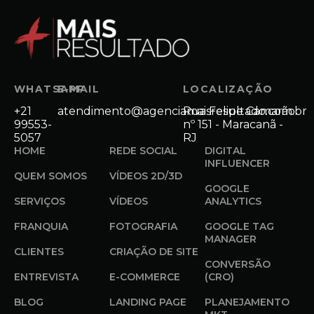
WHATSAPP
E-MAIL
LOCALIZAÇÃO
+21
atendimento@agenciamaisresultado.com.br
Rua Felipe Camarão
99553-
nº 151 - Maracanã -
5057
RJ
HOME
REDE SOCIAL
DIGITAL
INFLUENCER
QUEM SOMOS
VÍDEOS 2D/3D
GOOGLE
SERVIÇOS
VÍDEOS
ANALYTICS
FRANQUIA
FOTOGRAFIA
GOOGLE TAG
MANAGER
CLIENTES
CRIAÇÃO DE SITE
CONVERSÃO
ENTREVISTA
E-COMMERCE
(CRO)
BLOG
LANDING PAGE
PLANEJAMENTO