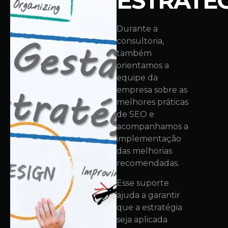
ESTRATÉ
Durante a
consultoria,
também
orientamos a
equipe da
empresa sobre as
melhores práticas
de SEO e
acompanhamos a
implementação
das melhorias
recomendadas.
Esse suporte
ajuda a garantir
que a estratégia
seja aplicada