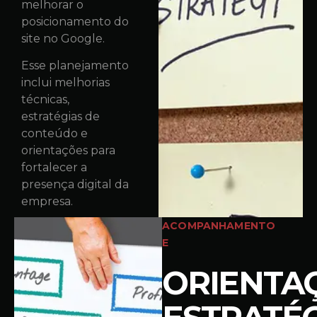
melhorar o
posicionamento do
site no Google.
Esse planejamento
inclui melhorias
técnicas,
estratégias de
conteúdo e
orientações para
fortalecer a
presença digital da
empresa.
ACOMPANHAMENTO
E
ORIENTA