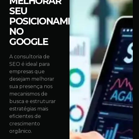
MELHORAR
SEU
POSICIONAMENTO
NO
GOOGLE
A consultoria de
SEO é ideal para
empresas que
desejam melhorar
sua presença nos
mecanismos de
busca e estruturar
estratégias mais
eficientes de
crescimento
orgânico.