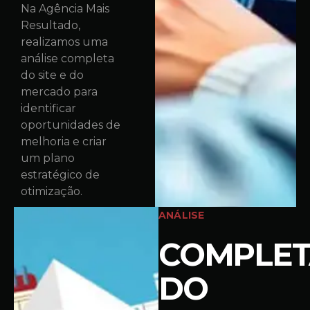
Na Agência Mais
Resultado,
realizamos uma
análise completa
do site e do
mercado para
identificar
oportunidades de
melhoria e criar
um plano
estratégico de
otimização.
ANÁLISE
COMPLET
DO