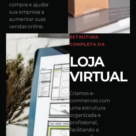
compra e ajudar
sua empresa a
aumentar suas
vendas online.
ESTRUTURA
COMPLETA DA
LOJA
VIRTUAL
Criamos e-
commerces com
uma estrutura
organizada e
profissional,
facilitando a