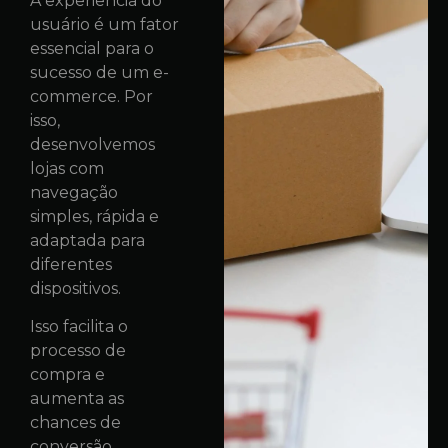
A experiência do
usuário é um fator
essencial para o
sucesso de um e-
commerce. Por
isso,
desenvolvemos
lojas com
navegação
simples, rápida e
adaptada para
diferentes
dispositivos.
Isso facilita o
processo de
compra e
aumenta as
chances de
conversão.