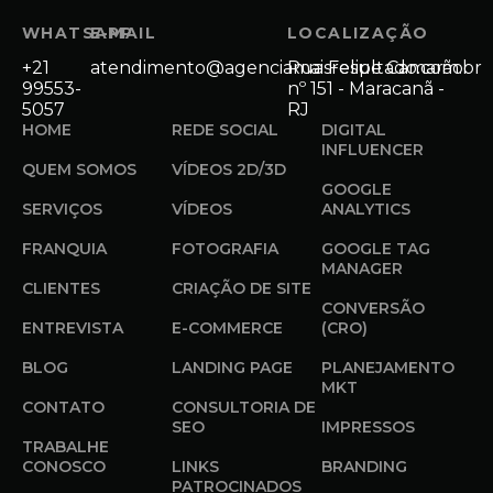
WHATSAPP
E-MAIL
LOCALIZAÇÃO
+21
atendimento@agenciamaisresultado.com.br
Rua Felipe Camarão
99553-
nº 151 - Maracanã -
5057
RJ
HOME
REDE SOCIAL
DIGITAL
INFLUENCER
QUEM SOMOS
VÍDEOS 2D/3D
GOOGLE
SERVIÇOS
VÍDEOS
ANALYTICS
FRANQUIA
FOTOGRAFIA
GOOGLE TAG
MANAGER
CLIENTES
CRIAÇÃO DE SITE
CONVERSÃO
ENTREVISTA
E-COMMERCE
(CRO)
BLOG
LANDING PAGE
PLANEJAMENTO
MKT
CONTATO
CONSULTORIA DE
SEO
IMPRESSOS
TRABALHE
CONOSCO
LINKS
BRANDING
PATROCINADOS