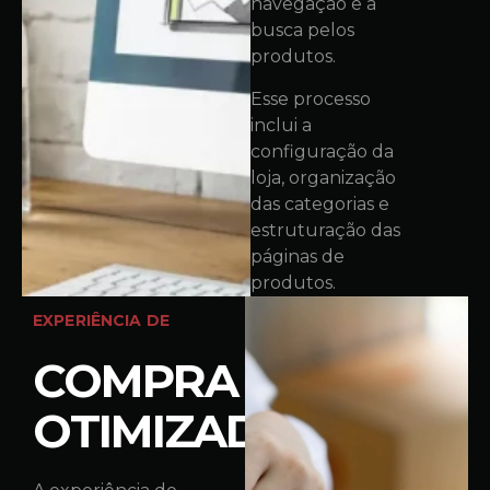
navegação e a
busca pelos
produtos.
Esse processo
inclui a
configuração da
loja, organização
das categorias e
estruturação das
páginas de
produtos.
EXPERIÊNCIA DE
COMPRA
OTIMIZADA