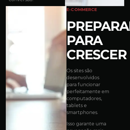
E-COMMERCE
PREPAR
PARA
CRESCER
Os sites são
desenvolvidos
para funcionar
perfeitamente em
computadores,
tablets e
smartphones.
Isso garante uma