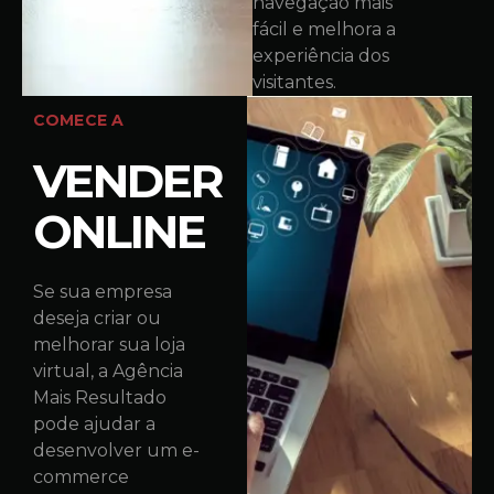
navegação mais
fácil e melhora a
experiência dos
visitantes.
COMECE A
VENDER
ONLINE
Se sua empresa
deseja criar ou
melhorar sua loja
virtual, a Agência
Mais Resultado
pode ajudar a
desenvolver um e-
commerce