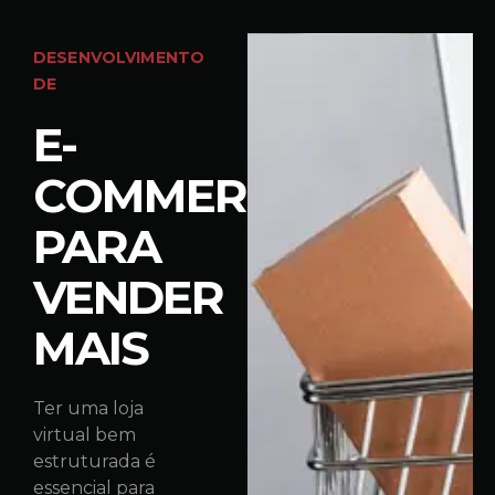
DESENVOLVIMENTO
DE
E-
COMMERCE
PARA
VENDER
MAIS
Ter uma loja
virtual bem
estruturada é
essencial para