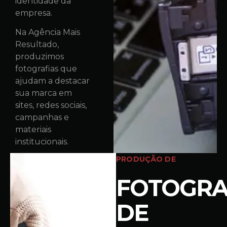
identidade da
empresa.
Na Agência Mais
Resultado,
produzimos
fotografias que
ajudam a destacar
sua marca em
sites, redes sociais,
campanhas e
materiais
institucionais.
PRODUÇÃO DE
FOTOGRA
DE