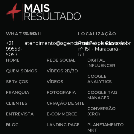
WHATSAPP
E-MAIL
LOCALIZAÇÃO
+21
atendimento@agenciamaisresultado.com.br
Rua Felipe Camarão
99553-
nº 151 - Maracanã -
5057
RJ
HOME
REDE SOCIAL
DIGITAL
INFLUENCER
QUEM SOMOS
VÍDEOS 2D/3D
GOOGLE
SERVIÇOS
VÍDEOS
ANALYTICS
FRANQUIA
FOTOGRAFIA
GOOGLE TAG
MANAGER
CLIENTES
CRIAÇÃO DE SITE
CONVERSÃO
ENTREVISTA
E-COMMERCE
(CRO)
BLOG
LANDING PAGE
PLANEJAMENTO
MKT