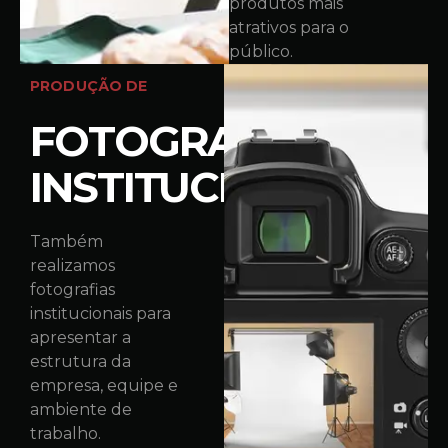
produtos mais
atrativos para o
público.
PRODUÇÃO DE
FOTOGRAFIA
INSTITUCIONAL
Também
realizamos
fotografias
institucionais para
apresentar a
estrutura da
empresa, equipe e
ambiente de
trabalho.