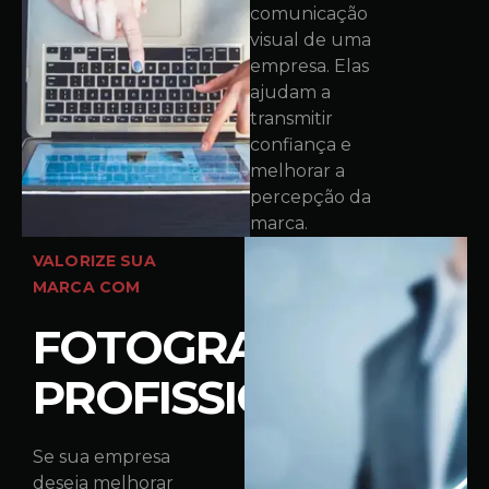
comunicação
visual de uma
empresa. Elas
ajudam a
transmitir
confiança e
melhorar a
percepção da
marca.
VALORIZE SUA
MARCA COM
FOTOGRAFIA
PROFISSIONAL
Se sua empresa
deseja melhorar