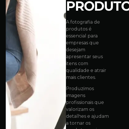
PRODUT
A fotografia de
produtos é
essencial para
empresas que
desejam
apresentar seus
itens com
qualidade e atrair
mais clientes.
Produzimos
imagens
profissionais que
valorizam os
detalhes e ajudam
a tornar os