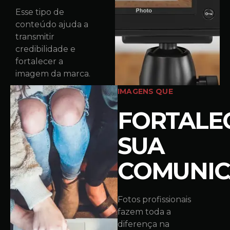
Esse tipo de
conteúdo ajuda a
transmitir
credibilidade e
fortalecer a
imagem da marca.
IMAGENS QUE
FORTALE
SUA
COMUNI
Fotos profissionais
fazem toda a
diferença na