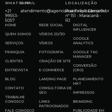
WHATSAPP
E-MAIL
LOCALIZAÇÃO
+21
atendimento@agenciamaisresultado.com.br
Rua Felipe Camarão
99553-
nº 151 - Maracanã -
5057
RJ
HOME
REDE SOCIAL
DIGITAL
INFLUENCER
QUEM SOMOS
VÍDEOS 2D/3D
GOOGLE
SERVIÇOS
VÍDEOS
ANALYTICS
FRANQUIA
FOTOGRAFIA
GOOGLE TAG
MANAGER
CLIENTES
CRIAÇÃO DE SITE
CONVERSÃO
ENTREVISTA
E-COMMERCE
(CRO)
BLOG
LANDING PAGE
PLANEJAMENTO
MKT
CONTATO
CONSULTORIA DE
SEO
IMPRESSOS
TRABALHE
CONOSCO
LINKS
BRANDING
PATROCINADOS
FALE CONOSCO
PUBLICIDADE EM