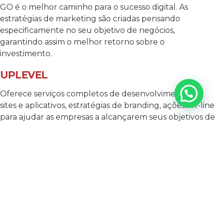
GO é o melhor caminho para o sucesso digital. As
estratégias de marketing são criadas pensando
especificamente no seu objetivo de negócios,
garantindo assim o melhor retorno sobre o
investimento.
UPLEVEL
Oferece serviços completos de desenvolvimento de
sites e aplicativos, estratégias de branding, ações off-line
para ajudar as empresas a alcançarem seus objetivos de
marketing. A Uplevel acredita em criar soluções de
marketing abrangentes, projetadas para alavancar o
crescimento de sua empresa. Trabalhando em estreita
colaboração com você, eles criam planos personalizados
e ações estratégicas para atingir os resultados
desejados.
AGÊNCIA MAIS RESULTADO