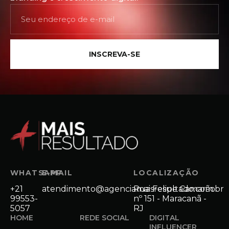
INSCREVA-SE
WHATSAPP
E-MAIL
LOCALIZAÇÃO
+21
atendimento@agenciamaisresultado.com.br
Rua Felipe Camarão
99553-
nº 151 - Maracanã -
5057
RJ
HOME
REDE SOCIAL
DIGITAL
INFLUENCER