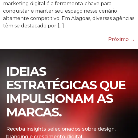
marketing digital é a ferramenta-chave para
conquistar e manter seu espaço nesse cenário
altamente competitivo. Em Alagoas, diversas agências
têm se destacado por […]
Próximo
→
IDEIAS
ESTRATÉGICAS QUE
IMPULSIONAM AS
MARCAS.
Receba insights selecionados sobre design,
branding e crescimento digital.