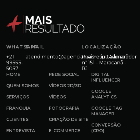
WHATSAPP
E-MAIL
LOCALIZAÇÃO
+21
atendimento@agenciamaisresultado.com.br
Rua Felipe Camarão
99553-
nº 151 - Maracanã -
5057
RJ
HOME
REDE SOCIAL
DIGITAL
INFLUENCER
QUEM SOMOS
VÍDEOS 2D/3D
GOOGLE
SERVIÇOS
VÍDEOS
ANALYTICS
FRANQUIA
FOTOGRAFIA
GOOGLE TAG
MANAGER
CLIENTES
CRIAÇÃO DE SITE
CONVERSÃO
ENTREVISTA
E-COMMERCE
(CRO)