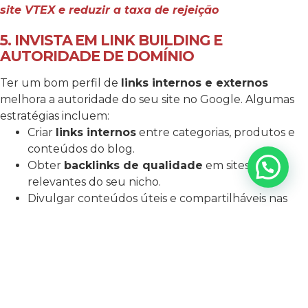
site VTEX e reduzir a taxa de rejeição
5. INVISTA EM LINK BUILDING E
AUTORIDADE DE DOMÍNIO
Ter um bom perfil de
links internos e externos
melhora a autoridade do seu site no Google. Algumas
estratégias incluem:
Criar
links internos
entre categorias, produtos e
conteúdos do blog.
Obter
backlinks de qualidade
em sites
relevantes do seu nicho.
Divulgar conteúdos úteis e compartilháveis nas
redes sociais.
Leia mais em:
Como analisar e melhorar o
desempenho dos seus anúncios no marketplace
6. CASE DE SUCESSO: CLIMA RIO E A
OTIMIZAÇÃO PARA SEO