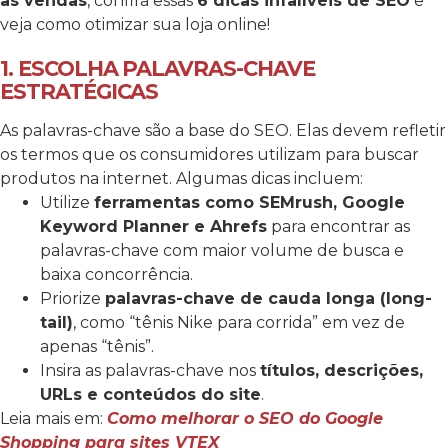
as vendas
, confira essas
6 dicas infalíveis de SEO
e
veja como otimizar sua loja online!
1. ESCOLHA PALAVRAS-CHAVE
ESTRATÉGICAS
As palavras-chave são a base do SEO. Elas devem refletir
os termos que os consumidores utilizam para buscar
produtos na internet. Algumas dicas incluem:
Utilize
ferramentas como SEMrush, Google
Keyword Planner e Ahrefs
para encontrar as
palavras-chave com maior volume de busca e
baixa concorrência.
Priorize
palavras-chave de cauda longa (long-
tail)
, como “tênis Nike para corrida” em vez de
apenas “tênis”.
Insira as palavras-chave nos
títulos, descrições,
URLs e conteúdos do site
.
Leia mais em:
Como melhorar o SEO do Google
Shopping para sites VTEX