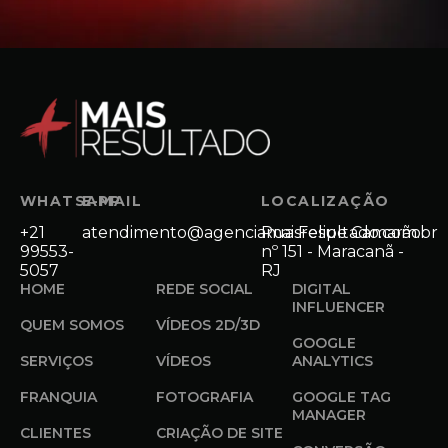
WHATSAPP
E-MAIL
LOCALIZAÇÃO
+21
atendimento@agenciamaisresultado.com.br
Rua Felipe Camarão
99553-
nº 151 - Maracanã -
5057
RJ
HOME
REDE SOCIAL
DIGITAL
INFLUENCER
QUEM SOMOS
VÍDEOS 2D/3D
GOOGLE
SERVIÇOS
VÍDEOS
ANALYTICS
FRANQUIA
FOTOGRAFIA
GOOGLE TAG
MANAGER
CLIENTES
CRIAÇÃO DE SITE