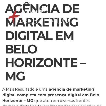
AGÊNCIA DE
MARKETING
DIGITAL EM
BELO
HORIZONTE –
MG
A Mais Resultado é uma
agência de marketing
digital completa com presença digital em Belo
Horizonte – MG
que atua em diversas frentes