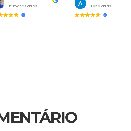
Wendell Carvalho
Atendimento Mais Resultado
12 meses atrás
1 ano atrás
sultoria nota mil! Me
Super indico <3
dou bastante!
OMENTÁRIO