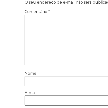
posicionamento do nosso
O seu endereço de e-mail não será publica
site de hospedagens.
Comentário
*
Naqueles dias olhamos para
a tecnicidade da equipe,
pragmatismo e acolhida aos
nossos objetivos e respeito
ao nosso bolso.
Hoje percebemos que as
razões da escolha
permanecem. Super
recomendo!
Nome
E-mail