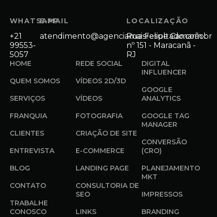
WHATSAPP
E-MAIL
LOCALIZAÇÃO
+21
atendimento@agenciamaisresultado.com.br
Rua Felipe Camarão
99553-
nº 151 - Maracanã -
5057
RJ
HOME
REDE SOCIAL
DIGITAL
INFLUENCER
QUEM SOMOS
VÍDEOS 2D/3D
GOOGLE
SERVIÇOS
VÍDEOS
ANALYTICS
FRANQUIA
FOTOGRAFIA
GOOGLE TAG
MANAGER
CLIENTES
CRIAÇÃO DE SITE
CONVERSÃO
ENTREVISTA
E-COMMERCE
(CRO)
BLOG
LANDING PAGE
PLANEJAMENTO
MKT
CONTATO
CONSULTORIA DE
SEO
IMPRESSOS
TRABALHE
CONOSCO
LINKS
BRANDING