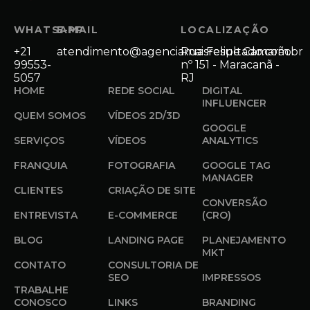
WHATSAPP
E-MAIL
LOCALIZAÇÃO
+21
atendimento@agenciamaisresultado.com.br
Rua Felipe Camarão
99553-
nº 151 - Maracanã -
5057
RJ
HOME
REDE SOCIAL
DIGITAL
INFLUENCER
QUEM SOMOS
VÍDEOS 2D/3D
GOOGLE
SERVIÇOS
VÍDEOS
ANALYTICS
FRANQUIA
FOTOGRAFIA
GOOGLE TAG
MANAGER
CLIENTES
CRIAÇÃO DE SITE
CONVERSÃO
ENTREVISTA
E-COMMERCE
(CRO)
BLOG
LANDING PAGE
PLANEJAMENTO
MKT
CONTATO
CONSULTORIA DE
SEO
IMPRESSOS
TRABALHE
CONOSCO
LINKS
BRANDING