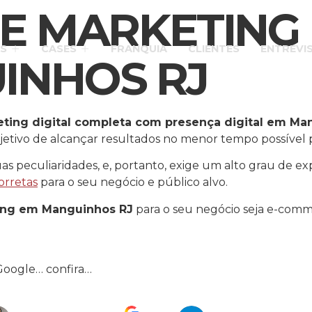
E MARKETING 
S
CASES
FRANQUIA
CLIENTES
ENTREVI
INHOS RJ
ting digital completa com presença digital em Ma
jetivo de alcançar resultados no menor tempo possível p
 peculiaridades, e, portanto, exige um alto grau de ex
orretas
para o seu negócio e público alvo.
ing em Manguinhos RJ
para o seu negócio seja e-comme
Google… confira…