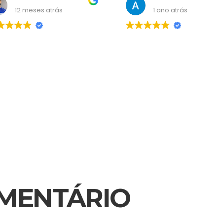
Wendell Carvalho
Atendimento Mais Resultado
12 meses atrás
1 ano atrás
sultoria nota mil! Me
Super indico <3
dou bastante!
OMENTÁRIO