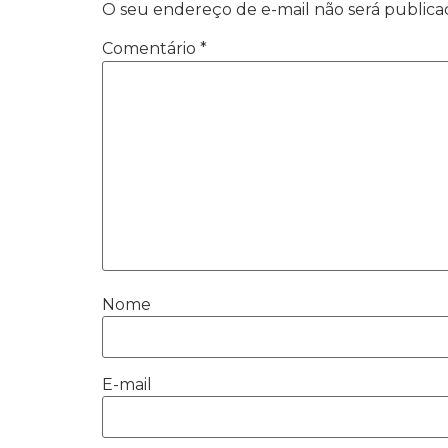
posicionamento do nosso
O seu endereço de e-mail não será publica
site de hospedagens.
Comentário
*
Naqueles dias olhamos para
a tecnicidade da equipe,
pragmatismo e acolhida aos
nossos objetivos e respeito
ao nosso bolso.
Hoje percebemos que as
razões da escolha
permanecem. Super
recomendo!
Nome
E-mail