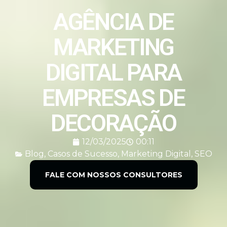
AGÊNCIA DE
MARKETING
DIGITAL PARA
EMPRESAS DE
DECORAÇÃO
12/03/2025
00:11
Blog
,
Casos de Sucesso
,
Marketing Digital
,
SEO
FALE COM NOSSOS CONSULTORES