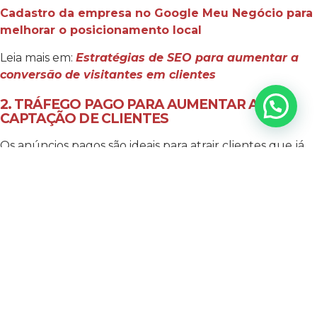
Cadastro da empresa no Google Meu Negócio para
melhorar o posicionamento local
Leia mais em:
Estratégias de SEO para aumentar a
conversão de visitantes em clientes
2. TRÁFEGO PAGO PARA AUMENTAR A
CAPTAÇÃO DE CLIENTES
Os anúncios pagos são ideais para atrair clientes que já
estão em busca de soluções de decoração. Com
campanhas segmentadas em Google Ads, Instagram
Ads e Facebook Ads, sua marca pode atingir
exatamente o público que tem potencial para se tornar
cliente.
Plataformas como Google Ads funcionam muito bem
para termos específicos como “tapete para sala
moderna” ou “projeto de interiores para apartamentos
pequenos”. Já os anúncios nas redes sociais são