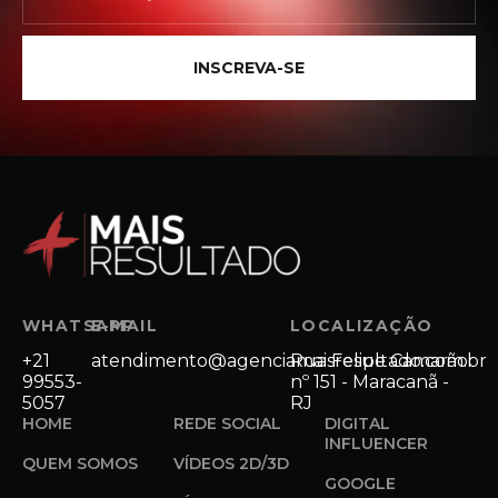
INSCREVA-SE
WHATSAPP
E-MAIL
LOCALIZAÇÃO
+21
atendimento@agenciamaisresultado.com.br
Rua Felipe Camarão
99553-
nº 151 - Maracanã -
5057
RJ
HOME
REDE SOCIAL
DIGITAL
INFLUENCER
QUEM SOMOS
VÍDEOS 2D/3D
GOOGLE