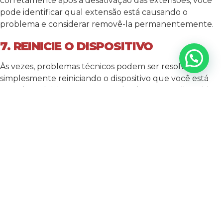
corretamente após a desativação das extensões, você
pode identificar qual extensão está causando o
problema e considerar removê-la permanentemente.
7. REINICIE O DISPOSITIVO
Às vezes, problemas técnicos podem ser resolvidos
simplesmente reiniciando o dispositivo que você está
usando. Reinicie seu computador, laptop ou dispositivo
móvel para limpar quaisquer problemas temporários
que possam estar afetando o desempenho do ChatGPT.
8. ENTRE EM CONTATO COM O
SUPORTE TÉCNICO
Se todas as soluções acima falharem em resolver o
problema, entre em contato com o suporte técnico do
ChatGPT. Eles podem fornecer orientações mais
específicas e soluções personalizadas para resolver
quaisquer problemas técnicos ou questões de