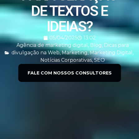
DE TEXTOS E
IDEIAS?
05/04/2025
13:02
Agência de marketing digital
,
Blog
,
Dicas para
divulgação na Web
,
Marketing
,
Marketing Digital
,
Notícias Corporativas
,
SEO
FALE COM NOSSOS CONSULTORES