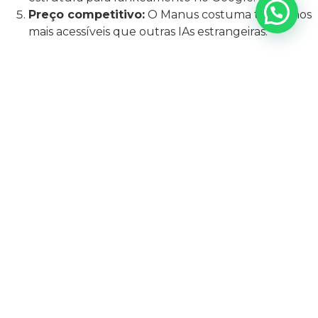
Preço competitivo:
O Manus costuma ter planos
mais acessíveis que outras IAs estrangeiras.
LIMITAÇÕES DO MANUS
Apesar de ser extremamente eficiente, a Manus
também possui algumas limitações:
Ainda está em desenvolvimento constante, e pode
ter limitações de contexto em textos muito longos.
Pode gerar resultados mais genéricos se não
houver uma curadoria humana posterior.
Possui foco principal em português, com
limitações em outros idiomas.
CHATGPT VS MANUS: COMPARAÇÃO
PONTO A PONTO
Critério
ChatGPT
Manus