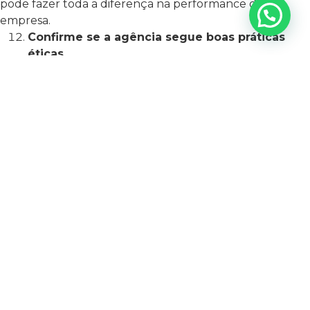
pode fazer toda a diferença na performance da sua
empresa.
Confirme se a agência segue boas práticas
éticas
Agências sérias respeitam diretrizes de privacidade,
seguem normas das plataformas (Google, Meta, etc.) e
atuam com ética e transparência. Fique atento a
práticas como compra de seguidores, black hat em SEO
e promessas de resultados rápidos sem base técnica.
Avalie cases de sucesso e resultados reais
Agências como a Mais Resultado apresentam números
concretos, como aumento de tráfego orgânico,
redução do custo por lead, crescimento no
engajamento social e retorno financeiro sobre
campanhas. Busque evidências sólidas de sucesso.
Priorize agências que acompanham as
tendências do mercado
O marketing digital está em constante evolução.
Agências atualizadas utilizam inteligência artificial,