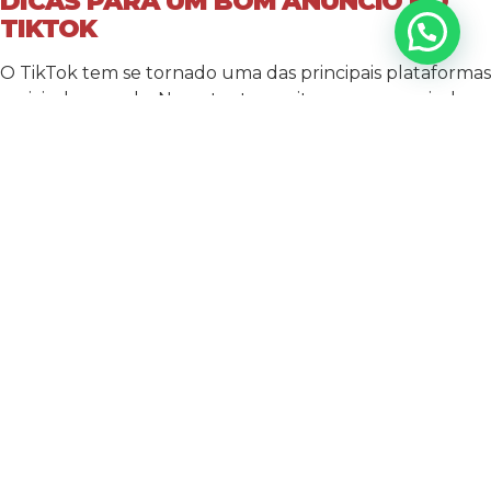
DICAS PARA UM BOM ANÚNCIO NO
TIKTOK
O TikTok tem se tornado uma das principais plataformas
sociais do mundo. No entanto, muitas empresas ainda
não se aventuram a anunciar no TikTok, pois muitas
vezes não sabem como anunciar de maneira eficaz. Veja
agora algumas estratégias que lhe ajudarão a anunciar
no TikTok com sucesso! A primeira coisa a considerar é
que anúncios no TikTok têm que ter conteúdo que seja
muito divertido e engajador. Quando você estiver
criando seu anúncio, foque no que é interessante para
o seu público-alvo e quais tipos de conteúdos eles
gostariam de ver. Além disso, tente incluir sua marca e
enfatizar como ela poderia melhorar a experiência do
usuário. Outra coisa importante a lembrar é que as
pessoas veem anúncios no TikTok para se divertir.
Portanto, certifique-se de criar anúncios com conteúdo
otimizado para o TikTok. Isso inclui anúncios curtos,