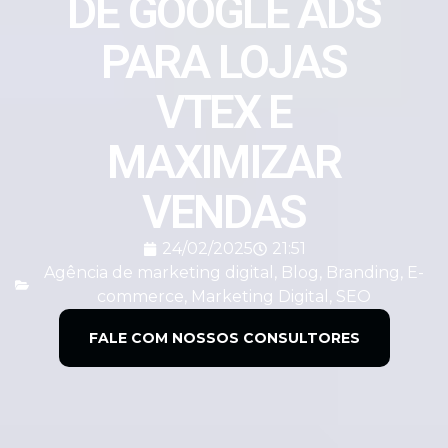
DE GOOGLE ADS
PARA LOJAS
VTEX E
MAXIMIZAR
VENDAS
24/02/2025
21:51
Agência de marketing digital
,
Blog
,
Branding
,
E-
commerce
,
Marketing Digital
,
SEO
FALE COM NOSSOS CONSULTORES