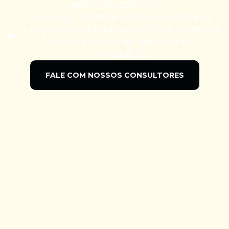
08/04/2025
13:09
Agência de marketing digital
,
Blog
,
Dicas para
divulgação na Web
,
Divulgue melhor sua Marca
,
Marketing
,
Marketing Digital
,
Notícias
Corporativas
,
SEO
FALE COM NOSSOS CONSULTORES