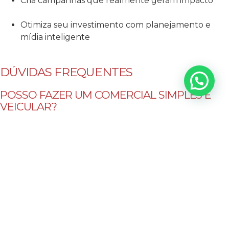
Cria campanhas que realmente geram impacto
Otimiza seu investimento com planejamento e
mídia inteligente
DÚVIDAS FREQUENTES
POSSO FAZER UM COMERCIAL SIMPLES E
VEICULAR?
Sim, desde que ele siga os padrões da emissora. A
qualidade é fator determinante para aprovação.
PRECISO DE UMA PRODUTORA OU A
GLOBO FAZ TUDO?
A Globo não produz comerciais para terceiros. A
produção é por conta do anunciante, geralmente feita
por uma agência.