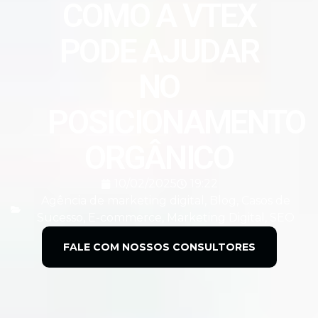
COMO A VTEX
PODE AJUDAR
NO
POSICIONAMENTO
ORGÂNICO
10/02/2025
19:22
Agência de marketing digital
,
Blog
,
Casos de
Sucesso
,
E-commerce
,
Marketing Digital
,
SEO
FALE COM NOSSOS CONSULTORES