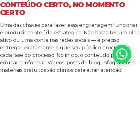
CONTEÚDO CERTO, NO MOMENTO
CERTO
Uma das chaves para fazer essa engrenagem funcionar
é produzir conteúdo estratégico. Não basta ter um blog
ativo ou uma conta nas redes sociais — é preciso
entregar exatamente o que seu público procura em
cada fase do processo.
No início, o conteúdo precisa
educar e informar. Vídeos, posts de blog, infográficos e
materiais gratuitos são ótimos para atrair atenção.
Depois, você pode oferecer estudos de caso,
comparativos, checklists ou tutoriais para ajudar o
público a avaliar opções. E, finalmente, quando o
cliente estiver pronto para decidir, é hora de mostrar
autoridade, apresentar resultados, fazer uma oferta
clara e facilitar a conversão.
Esse conteúdo também
precisa estar otimizado para
SEO
, com palavras-chave
bem escolhidas, título atrativo, estrutura escaneável e
linguagem acessível. Assim, ele será encontrado