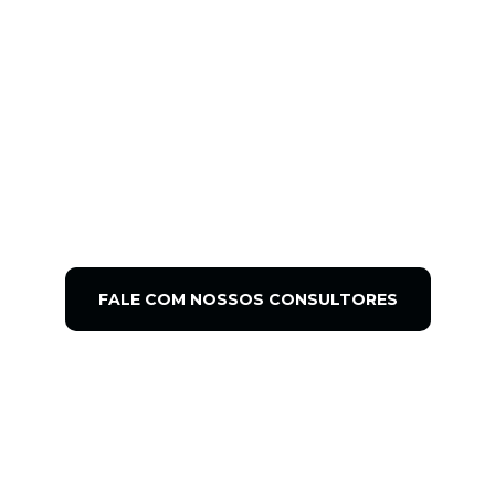
DIGITAL PARA
PROVEDORES
DE INTERNET
10/05/2024
12:49
Agência de marketing digital
,
Blog
,
Marketing
,
Marketing Digital
,
Sem categoria
,
SEO
FALE COM NOSSOS CONSULTORES