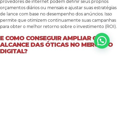
provedores de internet podem definir seus próprios
orçamentos diários ou mensais e ajustar suas estratégias
de lance com base no desempenho dos anúncios. Isso
permite que otimizem continuamente suas campanhas
para obter o melhor retorno sobre o investimento (ROI)
.
E COMO CONSEGUIR AMPLIAR O
ALCANCE DAS ÓTICAS NO MERCADO
DIGITAL?
Em suma, a importância do marketing digital para
provedores de internet é indiscutível e essencial para o
sucesso e crescimento contínuo no mercado altamente
competitivo de serviços de internet. Através de
estratégias como o uso de redes sociais, otimização de
mecanismos de busca (SEO), tráfego orgânico e pago, os
provedores podem aumentar sua visibilidade online,
alcançar um público-alvo mais amplo e gerar leads
qualificados de maneira eficaz. Além disso, o marketing