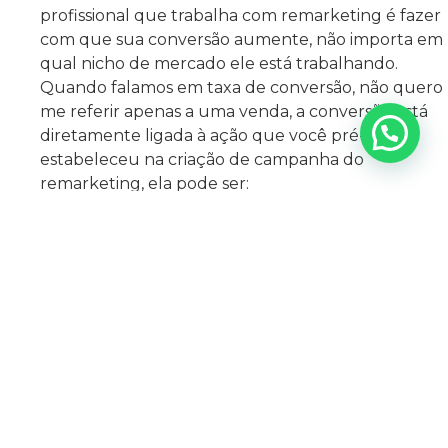
profissional que trabalha com remarketing é fazer
com que sua conversão aumente, não importa em
qual nicho de mercado ele está trabalhando.
Quando falamos em taxa de conversão, não quero
me referir apenas a uma venda, a conversão está
diretamente ligada à ação que você pré-
estabeleceu na criação de campanha do
remarketing, ela pode ser:
O preenchimento de um formulário.
O acesso a um site ou blog.
Download de algum documento.
Inscrição na Lista de emails.
O que vai importar para o aumento da taxa
de conversão é a execução da tarefa pré-
definida e independentemente de qual você
escolher, o remarketing está apto para lhe
ajudar em todas.
Melhor Relacionamento: Através da técnica
de remarketing você conseguirá fazer um