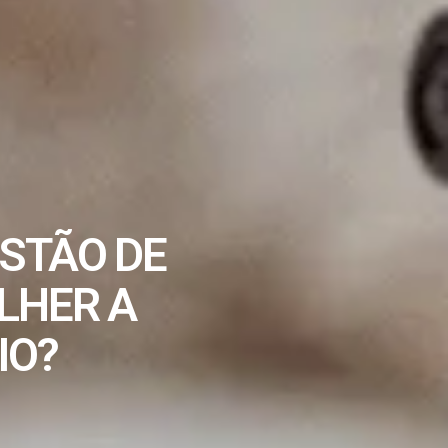
ESTÃO DE
LHER A
IO?