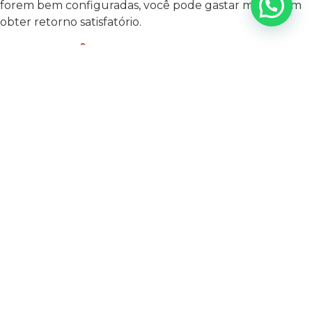
forem bem configuradas, você pode gastar muito sem
obter retorno satisfatório.
COMO A AGÊNCIA RESOLVE?
Criação de campanhas patrocinadas otimizadas
para
tráfego pago dentro do marketplace
.
Segmentação estratégica para atingir o público
certo e aumentar as conversões.
Monitoramento contínuo dos anúncios para
ajustes em tempo real e maximização do ROI.
Leia mais em: Como analisar e melhorar o
desempenho dos seus anúncios no marketplace.
6. EXPANSÃO PARA NOVOS
MARKETPLACES E ESCALABILIDADE
Muitos vendedores começam em um marketplace e, ao
verem o sucesso, desejam expandir para outras
plataformas. No entanto, a adaptação de estratégias