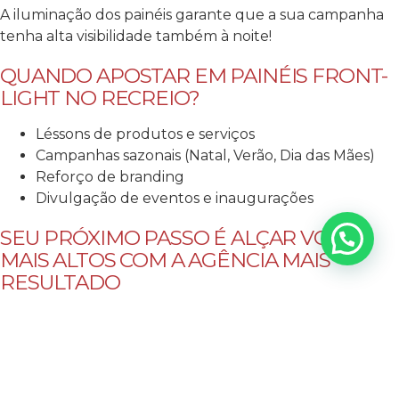
A iluminação dos painéis garante que a sua campanha
tenha alta visibilidade também à noite!
QUANDO APOSTAR EM PAINÉIS FRONT-
LIGHT NO RECREIO?
Léssons de produtos e serviços
Campanhas sazonais (Natal, Verão, Dia das Mães)
Reforço de branding
Divulgação de eventos e inaugurações
SEU PRÓXIMO PASSO É ALÇAR VOOS
MAIS ALTOS COM A AGÊNCIA MAIS
RESULTADO
Transformamos oportunidades em grandes conquistas
com planejamento estratégico, seleção dos melhores
pontos e uma equipe apaixonada por resultados!
Ajudamos marcas a se destacarem no Recreio dos