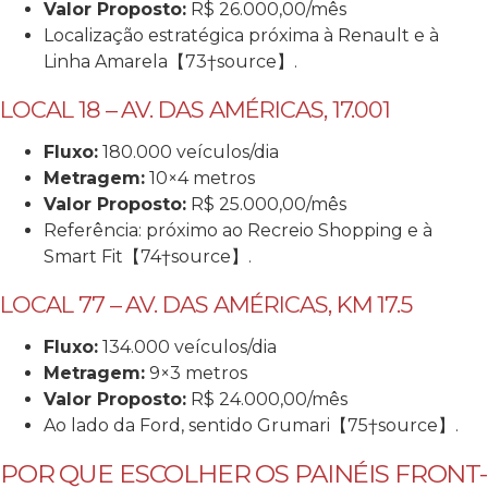
Valor Proposto:
R$ 26.000,00/mês
Localização estratégica próxima à Renault e à
Linha Amarela【73†source】.
LOCAL 18 – AV. DAS AMÉRICAS, 17.001
Fluxo:
180.000 veículos/dia
Metragem:
10×4 metros
Valor Proposto:
R$ 25.000,00/mês
Referência: próximo ao Recreio Shopping e à
Smart Fit【74†source】.
LOCAL 77 – AV. DAS AMÉRICAS, KM 17.5
Fluxo:
134.000 veículos/dia
Metragem:
9×3 metros
Valor Proposto:
R$ 24.000,00/mês
Ao lado da Ford, sentido Grumari【75†source】.
POR QUE ESCOLHER OS PAINÉIS FRONT-