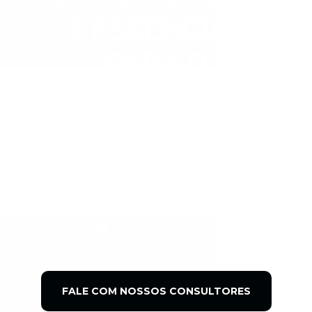
É ESSENCIAL
PARA O
CRESCIMENTO
SUSTENTÁVEL
DA SUA
EMPRESA
28/05/2025
19:59
Agência de marketing digital
,
Blog
,
Marketing
,
Marketing Digital
,
SEO
FALE COM NOSSOS CONSULTORES