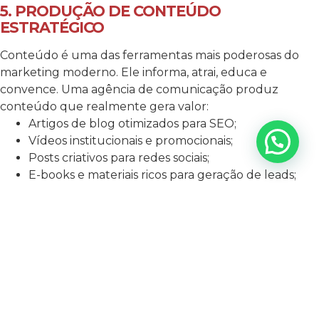
5. PRODUÇÃO DE CONTEÚDO
ESTRATÉGICO
Conteúdo é uma das ferramentas mais poderosas do
marketing moderno. Ele informa, atrai, educa e
convence. Uma agência de comunicação produz
conteúdo que realmente gera valor:
Artigos de blog otimizados para SEO;
Vídeos institucionais e promocionais;
Posts criativos para redes sociais;
E-books e materiais ricos para geração de leads;
Roteiros para anúncios e campanhas.
Isso não só aumenta a visibilidade, como
posiciona sua
marca passa a ser referência no seu segmento.
6. COMUNICAÇÃO INTERNA ALINHADA
O crescimento sustentável também depende de
uma
equipe engajada e alinhada com os valores da