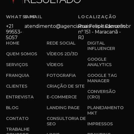
WHATSAPP
E-MAIL
LOCALIZAÇÃO
+21
atendimento@agenciamaisresultado.com.br
Rua Felipe Camarão
99553-
nº 151 - Maracanã -
5057
RJ
HOME
REDE SOCIAL
DIGITAL
INFLUENCER
QUEM SOMOS
VÍDEOS 2D/3D
GOOGLE
SERVIÇOS
VÍDEOS
ANALYTICS
FRANQUIA
FOTOGRAFIA
GOOGLE TAG
MANAGER
CLIENTES
CRIAÇÃO DE SITE
CONVERSÃO
ENTREVISTA
E-COMMERCE
(CRO)
BLOG
LANDING PAGE
PLANEJAMENTO
MKT
CONTATO
CONSULTORIA DE
SEO
IMPRESSOS
TRABALHE