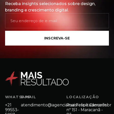
Receba insights selecionados sobre design,
branding e crescimento digital.
INSCREVA-SE
WHATSAPP
E-MAIL
LOCALIZAÇÃO
+21
atendimento@agenciamaisresultado.com.br
Rua Felipe Camarão
99553-
nº 151 - Maracanã -