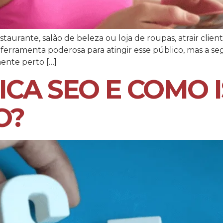
urante, salão de beleza ou loja de roupas, atrair clien
erramenta poderosa para atingir esse público, mas a se
ente perto […]
FICA SEO E COMO 
O?