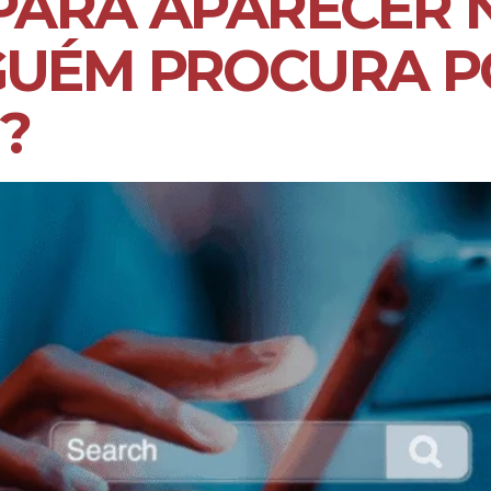
PARA APARECER 
UÉM PROCURA PO
?