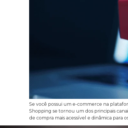
Se você possui um e-commerce na plataform
Shopping se tornou um dos principais canai
de compra mais acessível e dinâmica para os