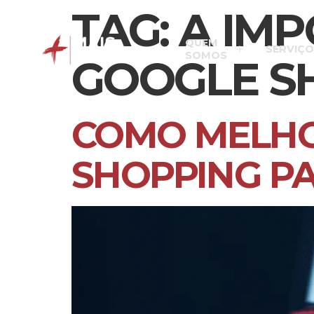
TAG:
A IMP
QUEM
SERVIÇO
SOMOS
GOOGLE S
COMO MELHO
SHOPPING PA