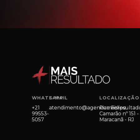
WHATSAPP
E-MAIL
LOCALIZAÇÃO
+21
atendimento@agenciamaisresultad
Rua Felipe
99553-
Camarão nº 151 -
5057
Maracanã - RJ