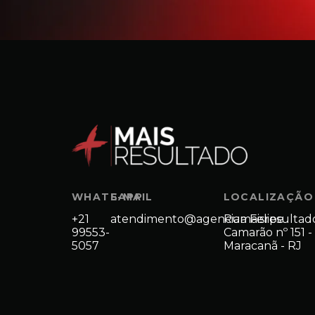
WHATSAPP
E-MAIL
LOCALIZAÇÃO
+21
atendimento@agenciamaisresultad
Rua Felipe
99553-
Camarão nº 151 -
5057
Maracanã - RJ