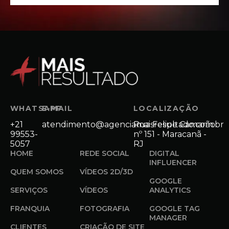
WHATSAPP
E-MAIL
LOCALIZAÇÃO
+21
atendimento@agenciamaisresultado.com.br
Rua Felipe Camarão
99553-
nº 151 - Maracanã -
5057
RJ
HOME
REDE SOCIAL
DIGITAL
INFLUENCER
QUEM SOMOS
VÍDEOS 2D/3D
GOOGLE
SERVIÇOS
VÍDEOS
ANALYTICS
FRANQUIA
FOTOGRAFIA
GOOGLE TAG
MANAGER
CLIENTES
CRIAÇÃO DE SITE