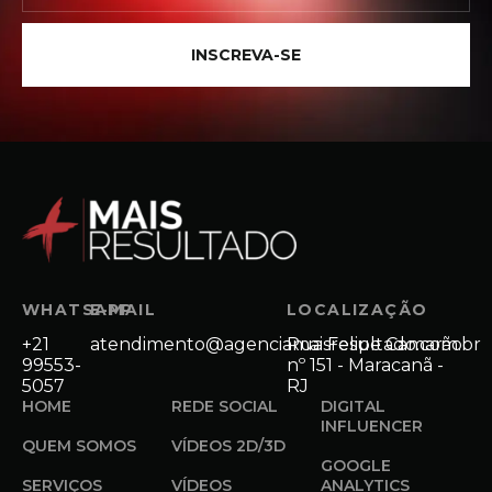
INSCREVA-SE
WHATSAPP
E-MAIL
LOCALIZAÇÃO
+21
atendimento@agenciamaisresultado.com.br
Rua Felipe Camarão
99553-
nº 151 - Maracanã -
5057
RJ
HOME
REDE SOCIAL
DIGITAL
INFLUENCER
QUEM SOMOS
VÍDEOS 2D/3D
GOOGLE
SERVIÇOS
VÍDEOS
ANALYTICS